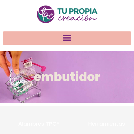
embutidor
Alambres TPC®
Herramientas