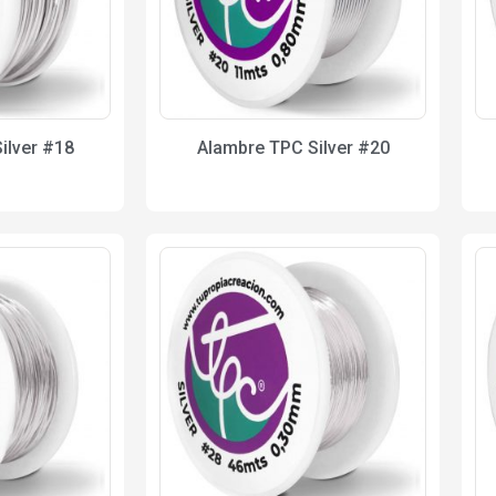
ilver #18
Alambre TPC Silver #20