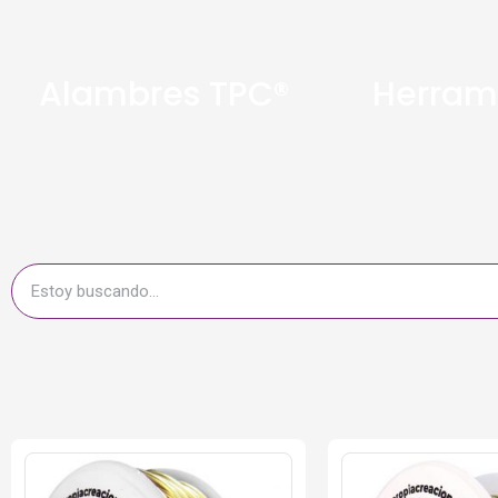
Alambres TPC®
Herram