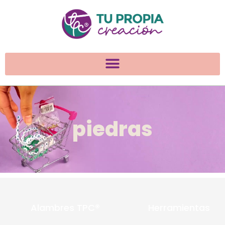
piedras
Alambres TPC®
Herramientas