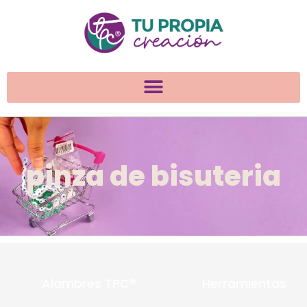
pinza de bisuteria
Alambres TPC®
Herramientas