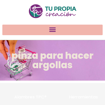
pinza para hacer
argollas
Alambres TPC®
Herramientas