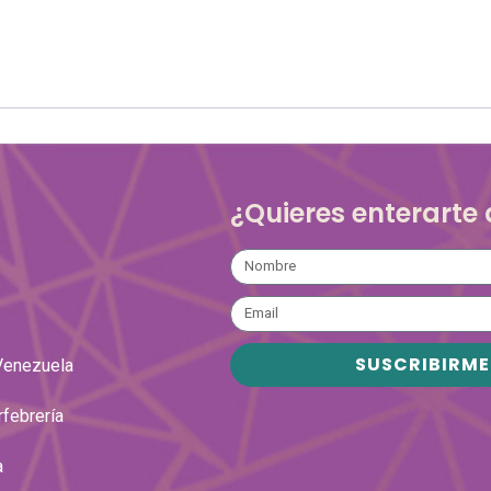
¿Quieres enterarte
SUSCRIBIRME
Venezuela
rfebrería
a