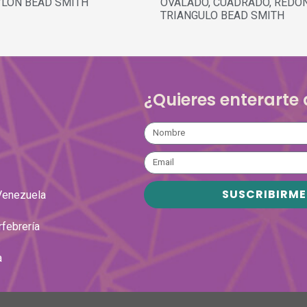
YLON BEAD SMITH
OVALADO, CUADRADO, REDO
TRIANGULO BEAD SMITH
¿Quieres enterarte
SUSCRIBIRME
Venezuela
rfebrería
a