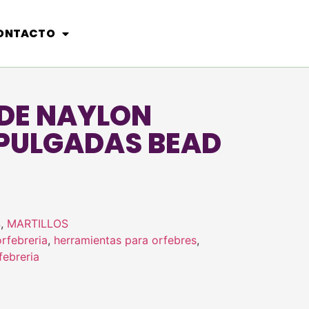
ONTACTO
 DE NAYLON
 PULGADAS BEAD
S
,
MARTILLOS
rfebreria
,
herramientas para orfebres
,
febreria