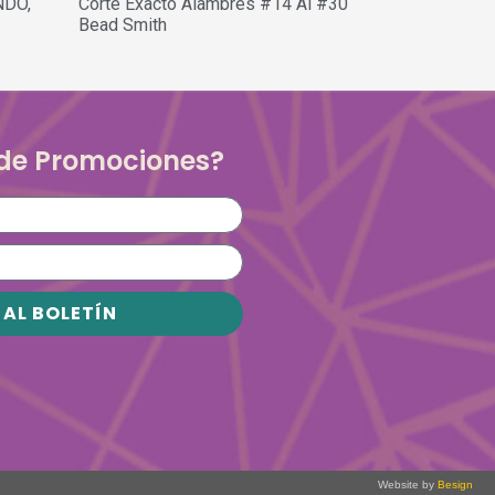
NDO,
Corte Exacto Alambres #14 Al #30
Bead Smith
 de Promociones?
 AL BOLETÍN
Website by
Besign