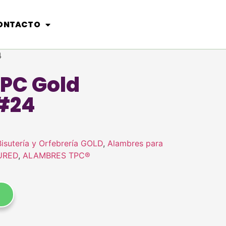
ONTACTO
4
PC Gold
#24
isutería y Orfebrería GOLD
,
Alambres para
TURED
,
ALAMBRES TPC®