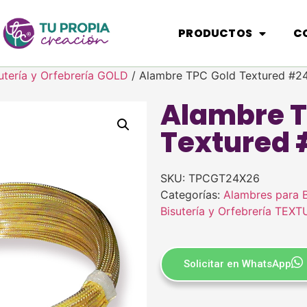
PRODUCTOS
C
utería y Orfebrería GOLD
/ Alambre TPC Gold Textured #2
Alambre T
Textured 
SKU:
TPCGT24X26
Categorías:
Alambres para B
Bisutería y Orfebrería TEX
Solicitar en WhatsApp