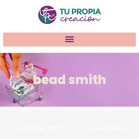
bead smith
Alambres TPC®
Herramientas